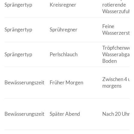
Sprängertyp
Kreisregner
rotierende
Wasserzufuhr
Feine
Sprängertyp
Sprühregner
Wasserzerstä
Tröpfchenwei
Sprängertyp
Perlschlauch
Wasserabgab
Boden
Zwischen 4 un
Bewässerungszeit
Früher Morgen
morgens
Bewässerungszeit
Später Abend
Nach 20 Uhr