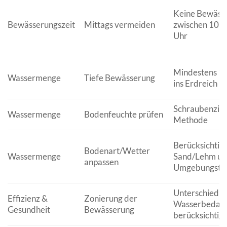
Keine Bewäss
Bewässerungszeit
Mittags vermeiden
zwischen 10 u
Uhr
Mindestens 1
Wassermenge
Tiefe Bewässerung
ins Erdreich
Schraubenzie
Wassermenge
Bodenfeuchte prüfen
Methode
Berücksichtig
Bodenart/Wetter
Wassermenge
Sand/Lehm un
anpassen
Umgebungste
Unterschiedli
Effizienz &
Zonierung der
Wasserbedarf
Gesundheit
Bewässerung
berücksichtig