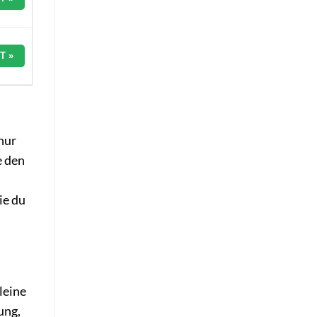
T »
nur
e den
ie du
leine
ung,