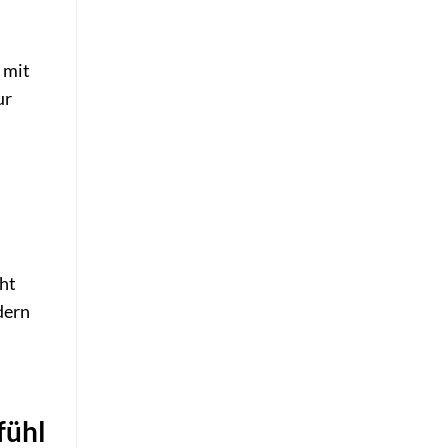
 mit
ur
cht
dern
fühl