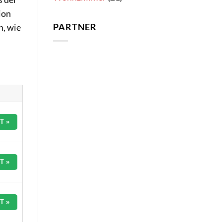
ion
PARTNER
n, wie
T »
T »
T »