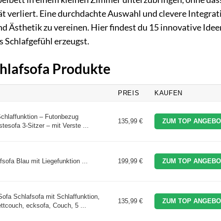
t verliert. Eine durchdachte Auswahl und clevere Integrat
 Ästhetik zu vereinen. Hier findest du 15 innovative Idee
 Schlafgefühl erzeugst.
chlafsofa Produkte
PREIS
KAUFEN
hlaffunktion – Futonbezug
135,99 €
ZUM TOP ANGEBO
esofa 3-Sitzer – mit Verste ...
ofa Blau mit Liegefunktion ...
199,99 €
ZUM TOP ANGEBO
fa Schlafsofa mit Schlaffunktion,
135,99 €
ZUM TOP ANGEBO
ttcouch, ecksofa, Couch, 5 ...