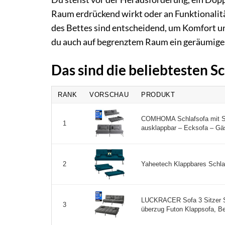
Raum erdrückend wirkt oder an Funktionalitä
des Bettes sind entscheidend, um Komfort und
du auch auf begrenztem Raum ein geräumiges
Das sind die beliebtesten S
RANK
VORSCHAU
PRODUKT
COMHOMA Schlafsofa mit Sc
1
ausklappbar – Ecksofa – Gäst
Yaheetech Klappbares Schlafs
2
LUCKRACER Sofa 3 Sitzer So
3
überzug Futon Klappsofa, Be