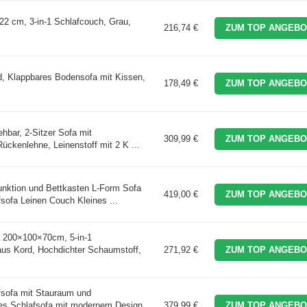
2 cm, 3-in-1 Schlafcouch, Grau,
216,74 €
ZUM TOP ANGEBO
, Klappbares Bodensofa mit Kissen,
178,49 €
ZUM TOP ANGEBO
ehbar, 2-Sitzer Sofa mit
309,99 €
ZUM TOP ANGEBO
Rückenlehne, Leinenstoff mit 2 K ...
unktion und Bettkasten L-Form Sofa
419,00 €
ZUM TOP ANGEBO
sofa Leinen Couch Kleines ...
a 200×100×70cm, 5-in-1
us Kord, Hochdichter Schaumstoff,
271,92 €
ZUM TOP ANGEBO
ofa mit Stauraum und
ges Schlafsofa mit modernem Design,
379,99 €
ZUM TOP ANGEBO