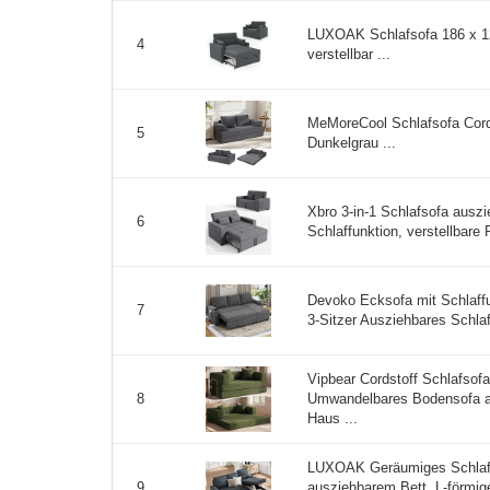
LUXOAK Schlafsofa 186 x 12
4
verstellbar ...
MeMoreCool Schlafsofa Cord
5
Dunkelgrau ...
Xbro 3-in-1 Schlafsofa auszi
6
Schlaffunktion, verstellbare 
Devoko Ecksofa mit Schlaff
7
3-Sitzer Ausziehbares Schlaf
Vipbear Cordstoff Schlafsof
Umwandelbares Bodensofa a
8
Haus ...
LUXOAK Geräumiges Schlafs
ausziehbarem Bett, L-förmi
9